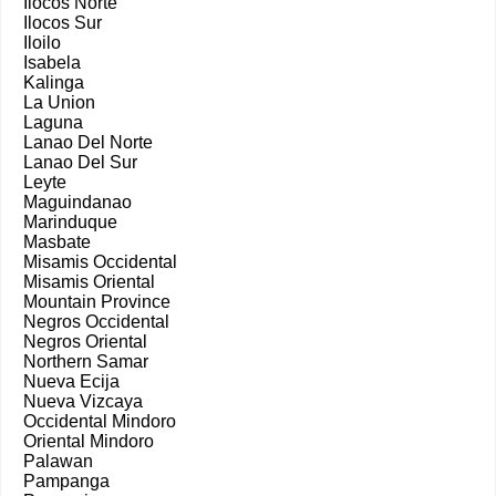
Ilocos Norte
Ilocos Sur
Iloilo
Isabela
Kalinga
La Union
Laguna
Lanao Del Norte
Lanao Del Sur
Leyte
Maguindanao
Marinduque
Masbate
Misamis Occidental
Misamis Oriental
Mountain Province
Negros Occidental
Negros Oriental
Northern Samar
Nueva Ecija
Nueva Vizcaya
Occidental Mindoro
Oriental Mindoro
Palawan
Pampanga