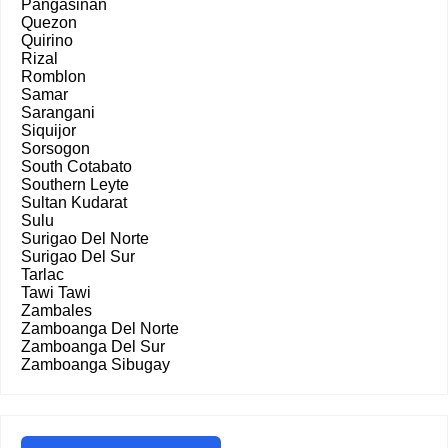
Pangasinan
Quezon
Quirino
Rizal
Romblon
Samar
Sarangani
Siquijor
Sorsogon
South Cotabato
Southern Leyte
Sultan Kudarat
Sulu
Surigao Del Norte
Surigao Del Sur
Tarlac
Tawi Tawi
Zambales
Zamboanga Del Norte
Zamboanga Del Sur
Zamboanga Sibugay