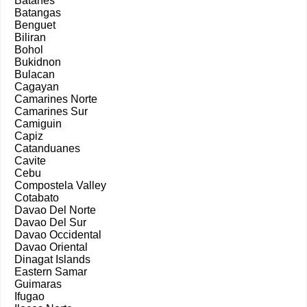
Batanes
Batangas
Benguet
Biliran
Bohol
Bukidnon
Bulacan
Cagayan
Camarines Norte
Camarines Sur
Camiguin
Capiz
Catanduanes
Cavite
Cebu
Compostela Valley
Cotabato
Davao Del Norte
Davao Del Sur
Davao Occidental
Davao Oriental
Dinagat Islands
Eastern Samar
Guimaras
Ifugao