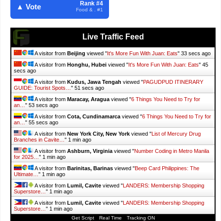
Rank #4
▲ Vote
Food & . #1
Live Traffic Feed
A visitor from
Beijing
viewed "
It's More Fun With Juan: Eats
"
34 secs ago
A visitor from
Honghu, Hubei
viewed "
It's More Fun With Juan: Eats
"
46
secs ago
A visitor from
Kudus, Jawa Tengah
viewed "
PAGUDPUD ITINERARY
GUIDE: Tourist Spots…
"
52 secs ago
A visitor from
Maracay, Aragua
viewed "
6 Things You Need to Try for
an…
"
54 secs ago
A visitor from
Cota, Cundinamarca
viewed "
6 Things You Need to Try for
an…
"
56 secs ago
A visitor from
New York City, New York
viewed "
List of Mercury Drug
Branches in Cavite…
"
1 min ago
A visitor from
Ashburn, Virginia
viewed "
Number Coding in Metro Manila
for 2025…
"
1 min ago
A visitor from
Barinitas, Barinas
viewed "
Beep Card Philippines: The
Ultimate…
"
1 min ago
A visitor from
Lumil, Cavite
viewed "
LANDERS: Membership Shopping
Superstore…
"
1 min ago
A visitor from
Lumil, Cavite
viewed "
LANDERS: Membership Shopping
Superstore…
"
1 min ago
Get Script
Real Time
Tracking ON