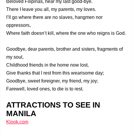
Beloved Filipinas, hear my last good-bye.
There I leave you all, my parents, my loves.
I’ll go where there are no slaves, hangmen nor
oppressors,
Where faith doesn’t kill, where the one who reigns is God.
Goodbye, dear parents, brother and sisters, fragments of
my soul,
Childhood friends in the home now lost,
Give thanks that I rest from this wearisome day;
Goodbye, sweet foreigner, my friend, my joy;
Farewell, loved ones, to die is to rest.
ATTRACTIONS TO SEE IN
MANILA
Klook.com