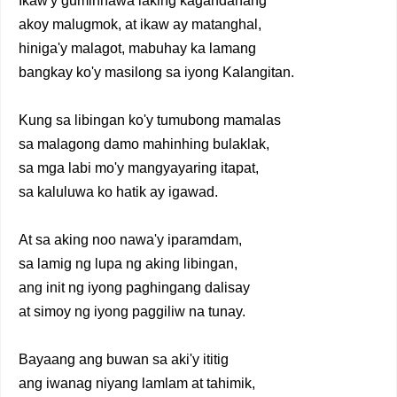
Ikaw'y guminhawa laking kagandahang
akoy malugmok, at ikaw ay matanghal,
hiniga'y malagot, mabuhay ka lamang
bangkay ko'y masilong sa iyong Kalangitan.
Kung sa libingan ko'y tumubong mamalas
sa malagong damo mahinhing bulaklak,
sa mga labi mo'y mangyayaring itapat,
sa kaluluwa ko hatik ay igawad.
At sa aking noo nawa'y iparamdam,
sa lamig ng lupa ng aking libingan,
ang init ng iyong paghingang dalisay
at simoy ng iyong paggiliw na tunay.
Bayaang ang buwan sa aki'y ititig
ang iwanag niyang lamlam at tahimik,