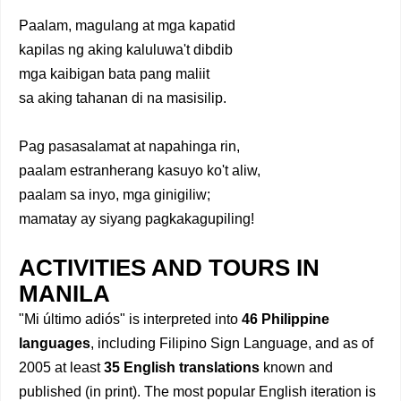
Paalam, magulang at mga kapatid
kapilas ng aking kaluluwa't dibdib
mga kaibigan bata pang maliit
sa aking tahanan di na masisilip.
Pag pasasalamat at napahinga rin,
paalam estranherang kasuyo ko't aliw,
paalam sa inyo, mga ginigiliw;
mamatay ay siyang pagkakagupiling!
ACTIVITIES AND TOURS IN
MANILA
"Mi último adiós" is interpreted into
46 Philippine
languages
, including Filipino Sign Language, and as of
2005 at least
35 English translations
known and
published (in print). The most popular English iteration is