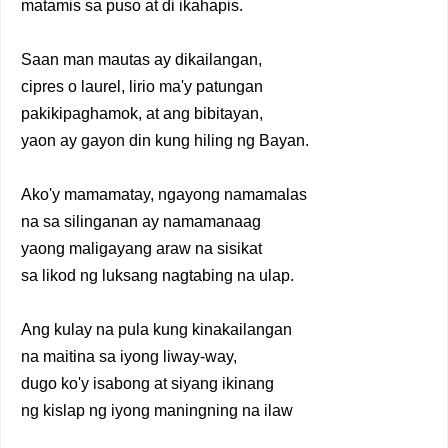
matamis sa puso at di ikahapis.
Saan man mautas ay dikailangan,
cipres o laurel, lirio ma'y patungan
pakikipaghamok, at ang bibitayan,
yaon ay gayon din kung hiling ng Bayan.
Ako'y mamamatay, ngayong namamalas
na sa silinganan ay namamanaag
yaong maligayang araw na sisikat
sa likod ng luksang nagtabing na ulap.
Ang kulay na pula kung kinakailangan
na maitina sa iyong liway-way,
dugo ko'y isabong at siyang ikinang
ng kislap ng iyong maningning na ilaw