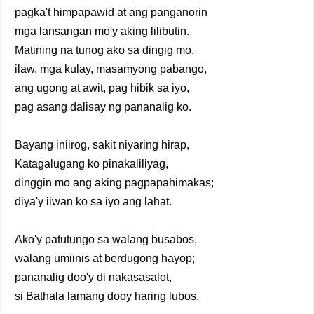
pagka't himpapawid at ang panganorin
mga lansangan mo'y aking lilibutin.
Matining na tunog ako sa dingig mo,
ilaw, mga kulay, masamyong pabango,
ang ugong at awit, pag hibik sa iyo,
pag asang dalisay ng pananalig ko.
Bayang iniirog, sakit niyaring hirap,
Katagalugang ko pinakaliliyag,
dinggin mo ang aking pagpapahimakas;
diya'y iiwan ko sa iyo ang lahat.
Ako'y patutungo sa walang busabos,
walang umiinis at berdugong hayop;
pananalig doo'y di nakasasalot,
si Bathala lamang dooy haring lubos.