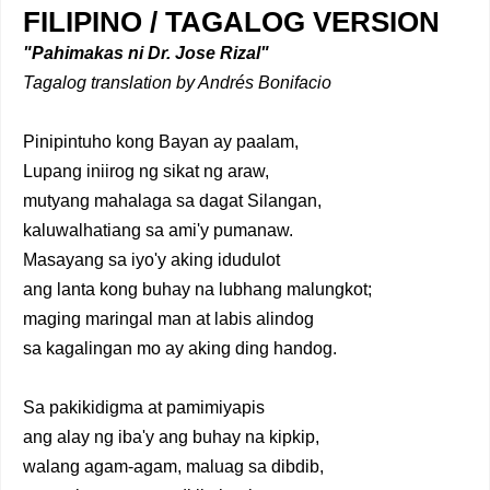
FILIPINO / TAGALOG VERSION
"Pahimakas ni Dr. Jose Rizal"
Tagalog translation by Andrés Bonifacio
Pinipintuho kong Bayan ay paalam,
Lupang iniirog ng sikat ng araw,
mutyang mahalaga sa dagat Silangan,
kaluwalhatiang sa ami'y pumanaw.
Masayang sa iyo'y aking idudulot
ang lanta kong buhay na lubhang malungkot;
maging maringal man at labis alindog
sa kagalingan mo ay aking ding handog.
Sa pakikidigma at pamimiyapis
ang alay ng iba'y ang buhay na kipkip,
walang agam-agam, maluag sa dibdib,