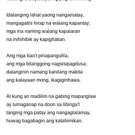
Idalanging lahat yaong nangamatay,
mangagatiis hirap na walang kapantay;
mga ina naming walang kapalaran
na inihihibik ay kapighatian.
Ang mga bao't pinapangulila,
ang mga bilanggong nagsisipagdusa;
dalanginin namang kanilang makita
ang kalayaan mong, ikagiginhawa.
At kung an madilim na gabing mapanglaw
ay lumaganap na doon sa libinga't
tanging mga patay ang nangaglalamay,
huwag bagabagin ang katahimikan.