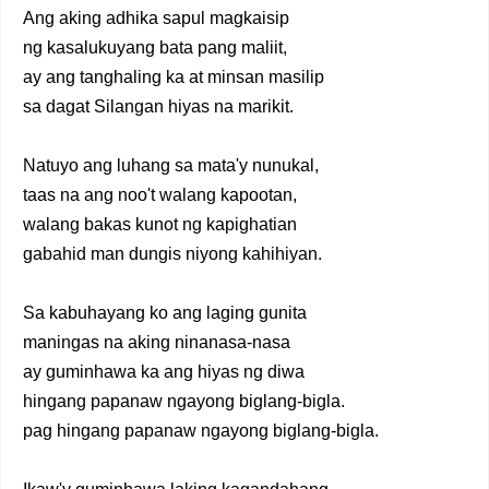
Ang aking adhika sapul magkaisip
ng kasalukuyang bata pang maliit,
ay ang tanghaling ka at minsan masilip
sa dagat Silangan hiyas na marikit.
Natuyo ang luhang sa mata'y nunukal,
taas na ang noo't walang kapootan,
walang bakas kunot ng kapighatian
gabahid man dungis niyong kahihiyan.
Sa kabuhayang ko ang laging gunita
maningas na aking ninanasa-nasa
ay guminhawa ka ang hiyas ng diwa
hingang papanaw ngayong biglang-bigla.
pag hingang papanaw ngayong biglang-bigla.