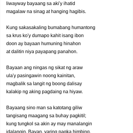
liwayway bayaang sa aki'y ihatid
magalaw na sinag at hanging hagibis.
Kung sakasakaling bumabang humantong
sa krus ko'y dumapo kahit isang ibon
doon ay bayaan humuning hinahon
at dalitin niya payapang panahon.
Bayaan ang ningas ng sikat ng araw
ula'y pasingawin noong kainitan,
magbalik sa langit ng boong dalisay
kalakip ng aking pagdaing na hiyaw.
Bayaang sino man sa katotang giliw
tangisang maagang sa buhay pagkitil;
kung tungkol sa akin ay may manalangin
idalangin, Bayan, yaring pagka himbing.