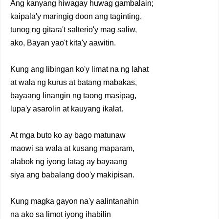
Ang kanyang hiwagay huwag gambalain;
kaipala'y maringig doon ang taginting,
tunog ng gitara't salterio'y mag saliw,
ako, Bayan yao't kita'y aawitin.
Kung ang libingan ko'y limat na ng lahat
at wala ng kurus at batang mabakas,
bayaang linangin ng taong masipag,
lupa'y asarolin at kauyang ikalat.
At mga buto ko ay bago matunaw
maowi sa wala at kusang maparam,
alabok ng iyong latag ay bayaang
siya ang babalang doo'y makipisan.
Kung magka gayon na'y aalintanahin
na ako sa limot iyong ihabilin